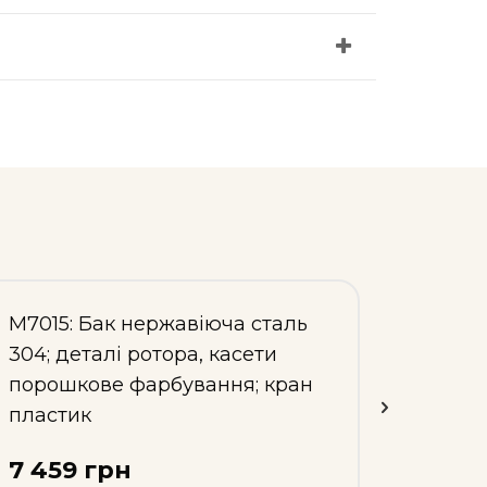
М7015: Бак нержавіюча сталь
М7010:
304; деталі ротора, касети
касет
порошкове фарбування; кран
кран 
пластик
10 2
7 459 грн