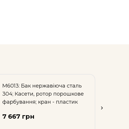
M6013: Бак нержавіюча сталь
M6014
304; Касети, ротор порошкове
сталь
фарбування; кран - пластик
фарбу
7 667 грн
10 14