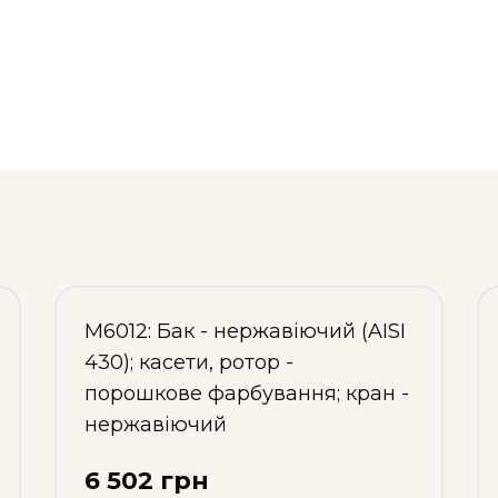
М6012: Бак - нержавіючий (AISI
430); касети, ротор -
порошкове фарбування; кран -
нержавіючий
6 502 грн