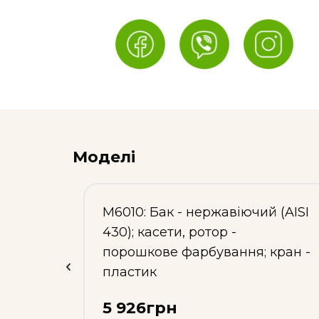
Моделі
,
М6010: Бак - нержавіючий (AISI
 304;
430); касети, ротор -
порошкове фарбування; кран -
пластик
5 926грн