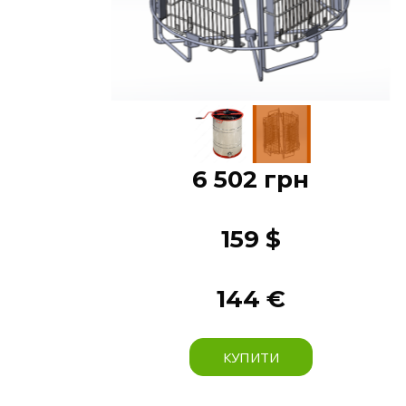
6 502 грн
159 $
144 €
КУПИТИ