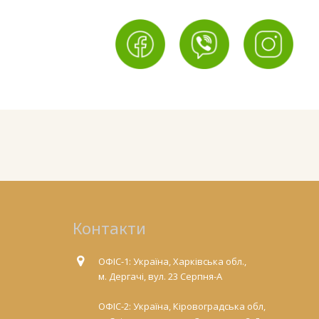
Контакти
ОФІС-1: Україна, Харківська обл.,
м. Дергачі, вул. 23 Серпня-А
ОФІС-2: Україна, Кіровоградська обл,