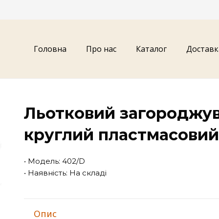
Головна
Про нас
Каталог
Доставк
Льотковий загороджув
круглий пластмасови
• Модель: 402/D
• Наявність: На складі
Опис