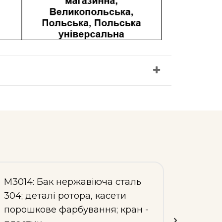
М3014: Бак нержавіюча сталь
М3017
304; деталі ротора, касети
304; д
порошкове фарбування; кран -
порош