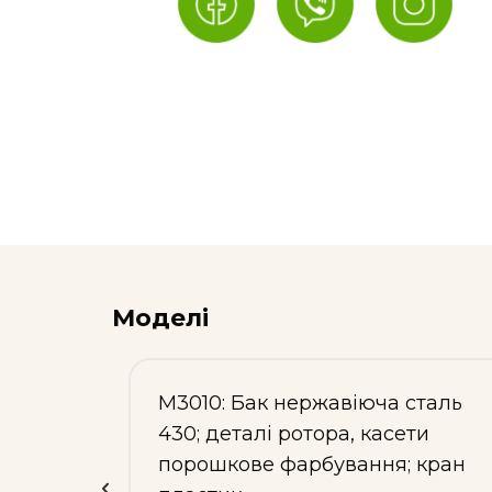
Моделі
а,
М3010: Бак нержавіюча сталь
 304;
430; деталі ротора, касети
порошкове фарбування; кран