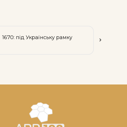
1670: під Українську рамку
1671: 