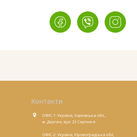
Контакти
ОФІС-1: Україна, Харківська обл.,
м. Дергачі, вул. 23 Серпня-А
ОФІС-2: Україна, Кіровоградська обл,