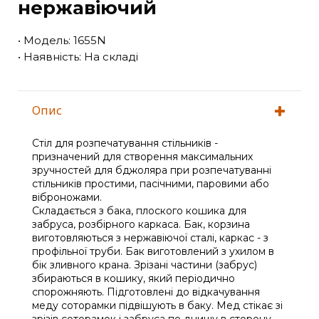
нержавіючий
• Модель: 1655N
• Наявність: На складі
Опис
Стіл для розпечатування стільників -
призначений для створення максимальних
зручностей для бджоляра при розпечатуванні
стільників простими, пасічними, паровими або
віброножами.
Складається з бака, плоского кошика для
забруса, розбірного каркаса. Бак, корзина
виготовляються з нержавіючої сталі, каркас - з
профільної труби. Бак виготовлений з ухилом в
бік зливного крана. Зрізані частини (забрус)
збираються в кошику, який періодично
спорожняють. Підготовлені до відкачування
меду соторамки підвішують в баку. Мед стікає зі
зрізів соторамок і забруса по днищу в сторону