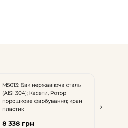
М5013: Бак нержавіюча сталь
М5002
(AISI 304); Касети, Ротор
(AISI 
порошкове фарбування; кран
порош
пластик
нержа
8 338 грн
8 89