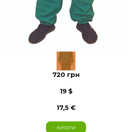
720 грн
19 $
17,5 €
КУПИТИ