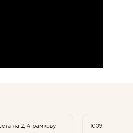
1009: Касета на 3-рамкову
1011: 