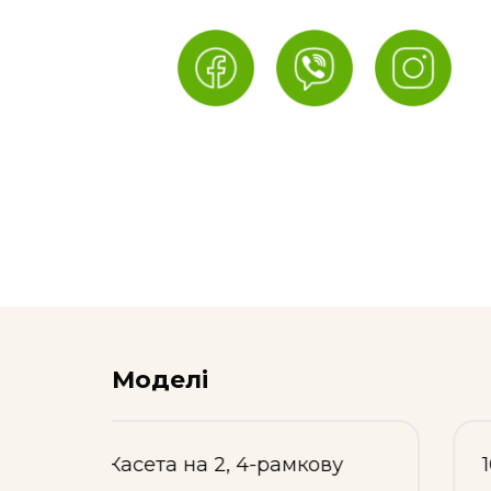
Моделі
ву
1012: Касета на 3-рамкову