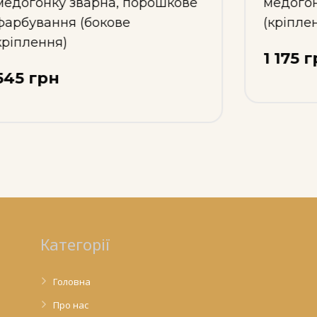
медогонку зварна, нержавіюча
(кріплення по центру)
1 175 грн
Категорії
Головна
Про нас