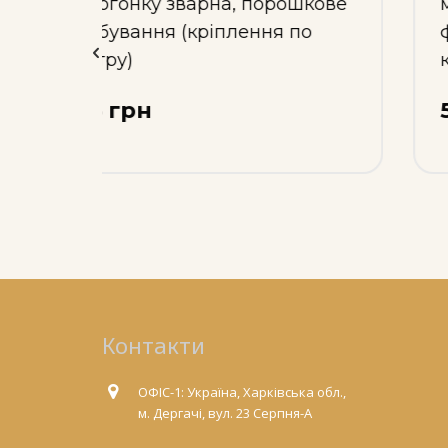
шкове
медогонку зварна, порошкове
по
фарбування (бокове
кріплення)
545 грн
Контакти
ОФІС-1: Україна, Харківська обл.,
м. Дергачі, вул. 23 Серпня-А