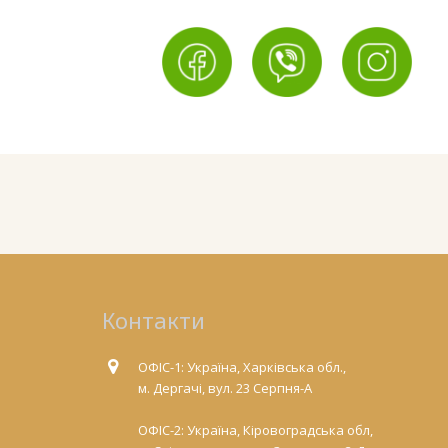
Контакти
ОФІС-1: Україна, Харківська обл.,
м. Дергачі, вул. 23 Серпня-А
ОФІС-2: Україна, Кіровоградська обл,