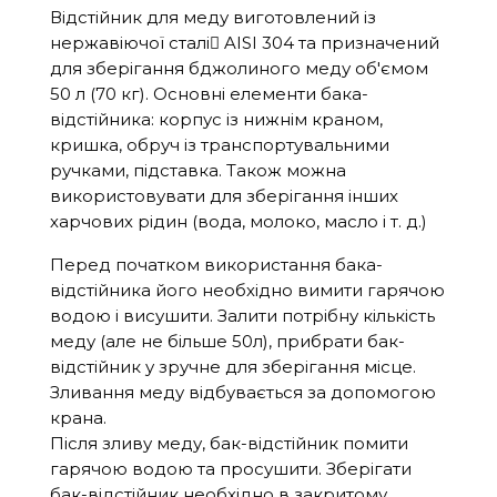
Відстійник для меду виготовлений із
нержавіючої сталі ِAISI 304 та призначений
для зберігання бджолиного меду об'ємом
50 л (70 кг). Основні елементи бака-
відстійника: корпус із нижнім краном,
кришка, обруч із транспортувальними
ручками, підставка. Також можна
використовувати для зберігання інших
харчових рідин (вода, молоко, масло і т. д.)
Перед початком використання бака-
відстійника його необхідно вимити гарячою
водою і висушити. Залити потрібну кількість
меду (але не більше 50л), прибрати бак-
відстійник у зручне для зберігання місце.
Зливання меду відбувається за допомогою
крана.
Після зливу меду, бак-відстійник помити
гарячою водою та просушити. Зберігати
бак-відстійник необхідно в закритому