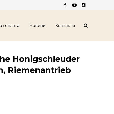
а і оплата
Новини
Контакти
he Honigschleuder
, Riemenantrieb