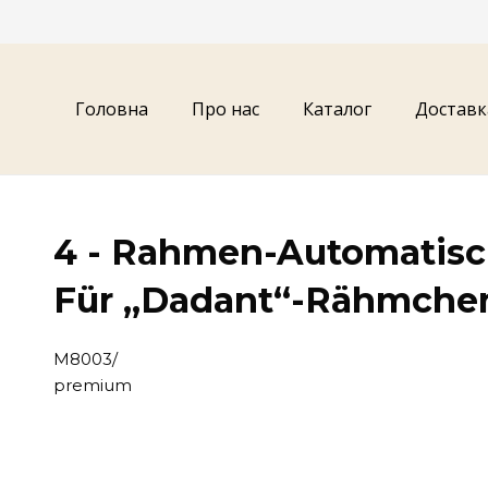
Головна
Про нас
Каталог
Доставк
4 - Rahmen-Automatisc
Für „Dadant“-Rähmchen
М8003/
premium