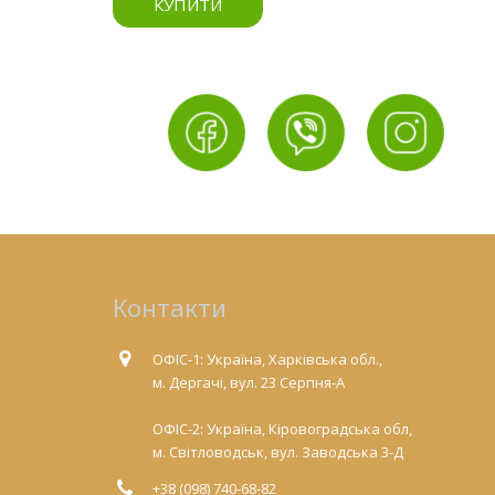
КУПИТИ
Контакти
ОФІС-1: Україна, Харківська обл.,
м. Дергачі, вул. 23 Серпня-А
ОФІС-2: Україна, Кіровоградська обл,
м. Світловодськ, вул. Заводська 3-Д
+38 (098) 740-68-82