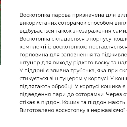
Воскотопка парова призначена для вилу
використаних соторамок способом випл
відбувається також знезараження сами
Воскотопка складається з корпусу, коши
комплекті із воскотопкою поставляється
горловина для заповнення та підживле
штуцер для виходу рідкого воску та на
У піддоні є зливна трубочка, яка при 
стикується зі штуцером у корпусі. У к
підлягають обробці. У корпусі кошика є
підведення пари до соторамки. Через о
стікає в піддон. Кошик та піддон мають 
Виготовлено воскотопку з нержавіючої с