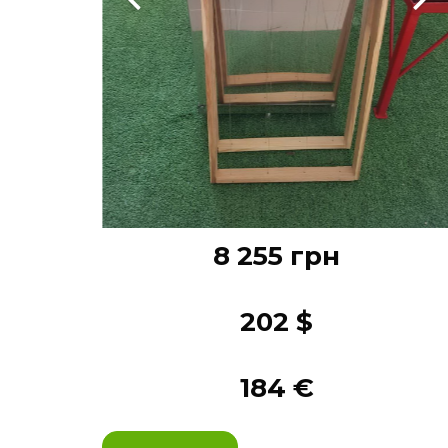
8 255 грн
202 $
184 €