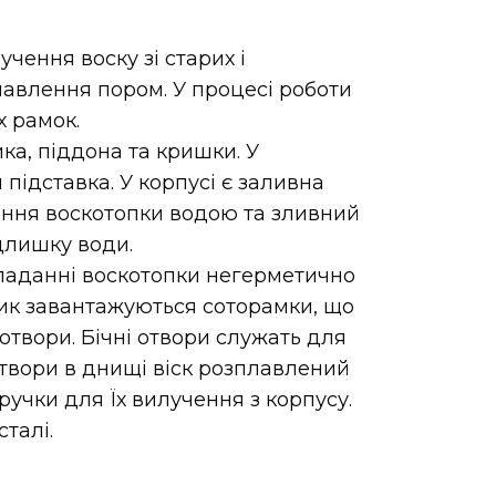
чення воску зі старих і
авлення пором. У процесі роботи
х рамок.
ка, піддона та кришки. У
 підставка. У корпусі є заливна
ння воскотопки водою та зливний
длишку води.
складанні воскотопки негерметично
ошик завантажуються соторамки, що
 отвори. Бічні отвори служать для
твори в днищі віск розплавлений
ручки для Їх вилучення з корпусу.
талі.