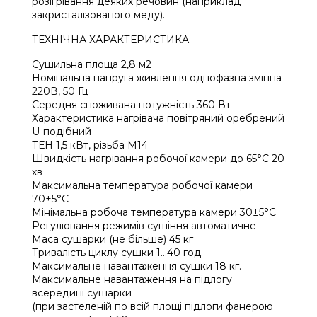
розігрівання деяких речовин (наприклад
закристалізованого меду).
ТЕХНІЧНА ХАРАКТЕРИСТИКА
Сушильна площа 2,8 м2
Номінальна напруга живлення однофазна змінна
220В, 50 Гц
Середня споживана потужність 360 Вт
Характеристика нагрівача повітряний оребрений
U-подібний
ТЕН 1,5 кВт, різьба М14
Швидкість нагрівання робочої камери до 65°С 20
хв
Максимальна температура робочої камери
70±5°С
Мінімальна робоча температура камери 30±5°С
Регулювання режимів сушіння автоматичне
Маса сушарки (не більше) 45 кг
Тривалість циклу сушки 1…40 год.
Максимальне навантаження сушки 18 кг.
Максимальне навантаження на підлогу
всередині сушарки
(при застеленій по всій площі підлоги фанерою