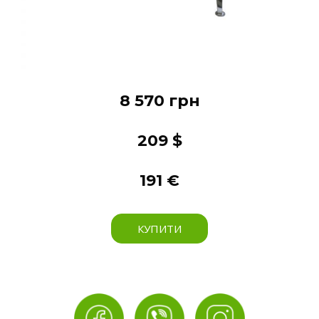
8 570 грн
209 $
191 €
КУПИТИ