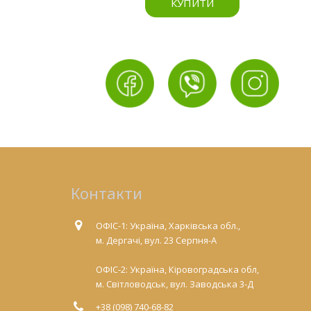
КУПИТИ
Контакти
ОФІС-1: Україна, Харківська обл.,
м. Дергачі, вул. 23 Серпня-А
ОФІС-2: Україна, Кіровоградська обл,
м. Світловодськ, вул. Заводська 3-Д
+38 (098) 740-68-82