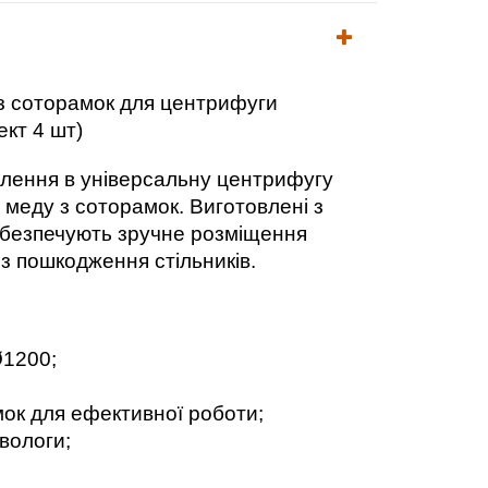
 з соторамок для центрифуги
кт 4 шт)
влення в універсальну центрифугу
меду з соторамок. Виготовлені з
забезпечують зручне розміщення
з пошкодження стільників.
Ø1200;
ок для ефективної роботи;
 вологи;