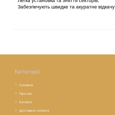
Легка установка та зняття секторів;
Забезпечують швидке та акуратне відкачу
Категорії
Головна
Про нас
Каталог
Доставка і оплата