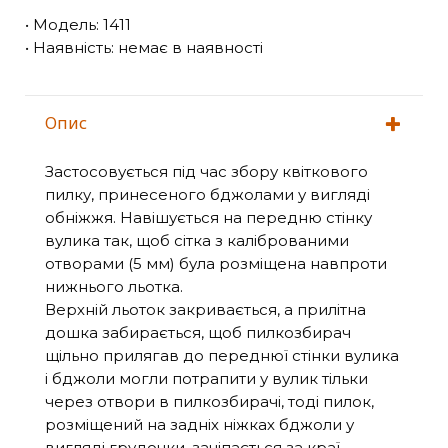
• Модель: 1411
• Наявність: немає в наявності
Опис
Застосовується під час збору квіткового
пилку, принесеного бджолами у вигляді
обніжжя. Навішується на передню стінку
вулика так, щоб сітка з каліброваними
отворами (5 мм) була розміщена навпроти
нижнього льотка.
Верхній льоток закривається, а прилітна
дошка забирається, щоб пилкозбирач
щільно прилягав до переднюї стінки вулика
і бджоли могли потрапити у вулик тільки
через отвори в пилкозбирачі, тоді пилок,
розміщений на задніх ніжках бджоли у
вигляді грудочки, зачіпається за краї