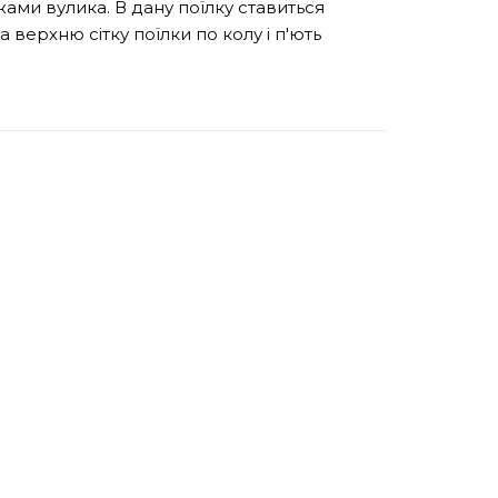
ми вулика. В дану поїлку ставиться
верхню сітку поїлки по колу і п'ють