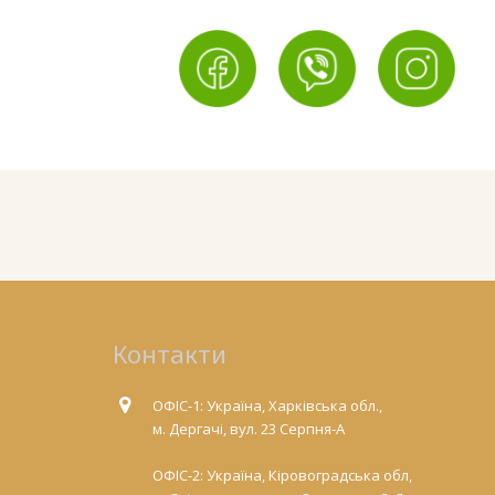
Контакти
ОФІС-1: Україна, Харківська обл.,
м. Дергачі, вул. 23 Серпня-А
ОФІС-2: Україна, Кіровоградська обл,