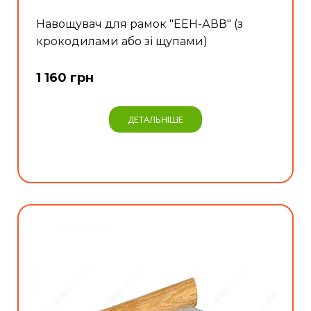
Навощувач для рамок "EEН-АВВ" (з
крокодилами або зі щупами)
1 160 грн
ДЕТАЛЬНІШЕ