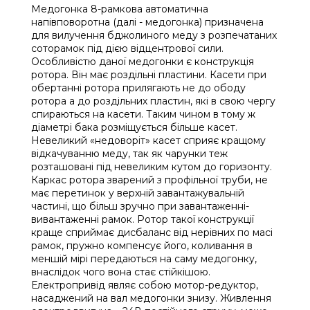
Медогонка 8-рамкова автоматична
напівповоротна (далі - медогонка) призначена
для вилучення бджолиного меду з розпечатаних
соторамок під дією відцентрової сили.
Особливістю даної медогонки є конструкція
ротора. Він має роздільні пластини. Касети при
обертанні ротора прилягають не до ободу
ротора а до роздільних пластин, які в свою чергу
спираються на касети. Таким чином в тому ж
діаметрі бака розміщується більше касет.
Невеликий «недоворіт» касет сприяє кращому
відкачуванню меду, так як чарунки теж
розташовані під невеликим кутом до горизонту.
Каркас ротора зварений з профільної труби, не
має перетинок у верхній завантажувальній
частині, що більш зручно при завантаженні-
вивантаженні рамок. Ротор такої конструкції
краще сприймає дисбаланс від нерівних по масі
рамок, пружно компенсує його, коливання в
меншій мірі передаються на саму медогонку,
внаслідок чого вона стає стійкішою.
Електропривід являє собою мотор-редуктор,
насаджений на вал медогонки знизу. Живлення