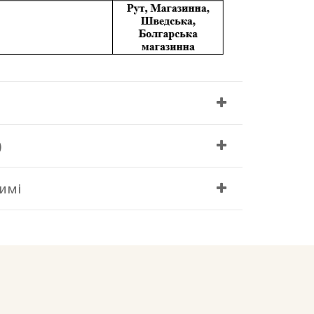
)
имі