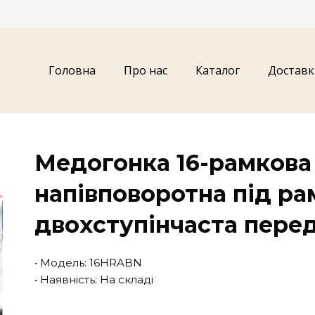
Головна
Про нас
Каталог
Доставк
Медогонка 16-рамкова
напівповоротна під ра
двохступінчаста пере
• Модель: 16HRABN
• Наявність: На складі