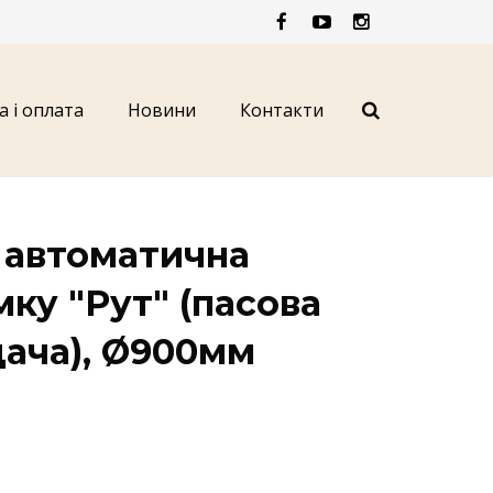
а і оплата
Новини
Контакти
 автоматична
мку "Рут" (пасова
дача), Ø900мм