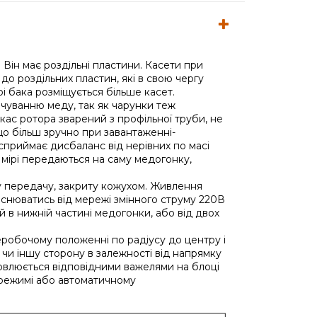
Він має роздільні пластини. Касети при
до роздільних пластин, які в свою чергу
і бака розміщується більше касет.
чуванню меду, так як чарунки теж
кас ротора зварений з профільної труби, не
що більш зручно при завантаженні-
 сприймає дисбаланс від нерівних по масі
 мірі передаються на саму медогонку,
у передачу, закриту кожухом. Живлення
йснюватись від мережі змінного струму 220В
 в нижній частині медогонки, або від двох
робочому положенні по радіусу до центру і
чи іншу сторону в залежності від напрямку
влюється відповідними важелями на блоці
режимі або автоматичному