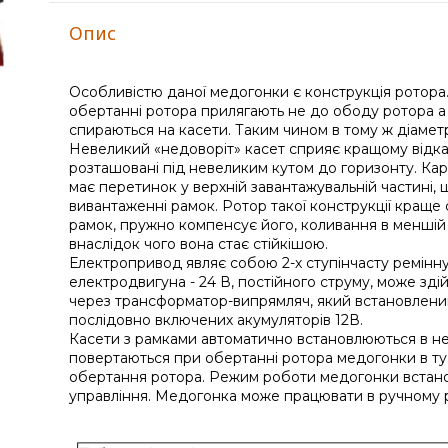
Опис
Особливістю даної медогонки є конструкція ротора. 
обертанні ротора прилягають не до ободу ротора а 
спираються на касети. Таким чином в тому ж діаметр
Невеликий «недоворіт» касет сприяє кращому відка
розташовані під невеликим кутом до горизонту. Кар
має перетинок у верхній завантажувальній частині, 
вивантаженні рамок. Ротор такої конструкції краще
рамок, пружно компенсує його, коливання в меншій
внаслідок чого вона стає стійкішою.
Електропривод являє собою 2-х ступінчасту ремінн
електродвигуна - 24 В, постійного струму, може зді
через трансформатор-випрямляч, який встановлений
послідовно включених акумуляторів 12В.
Касети з рамками автоматично встановлюються в не
повертаються при обертанні ротора медогонки в ту 
обертання ротора. Режим роботи медогонки встано
управління. Медогонка може працювати в ручному 