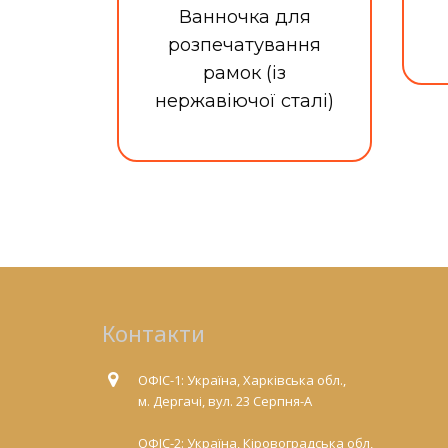
Ванночка для
розпечатування
рамок (із
нержавіючої сталі)
Контакти
ОФІС-1: Україна, Харківська обл.,
м. Дергачі, вул. 23 Серпня-А
ОФІС-2: Україна, Кіровоградська обл,