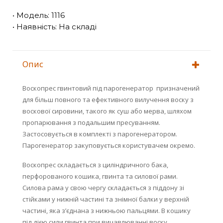
• Модель: 1116
• Наявність: На складі
Опис
Воскопрес гвинтовий під парогенератор призначений
для більш повного та ефективного вилучення воску з
воскової сировини, такого як суш або мерва, шляхом
пропарювання з подальшим пресуванням.
Застосовується в комплекті з парогенератором.
Парогенератор закуповується користувачем окремо.
Воскопрес складається з циліндричного бака,
перфорованого кошика, гвинта та силової рами.
Силова рама у свою чергу складається з піддону зі
стійками у нижній частині та знімної балки у верхній
частині, яка з’єднана з нижньою пальцями. В кошику
під дією сили гвинта при вичавлюванні воску