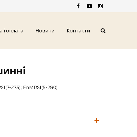
а і оплата
Новини
Контакти
шинні
SI(7-275); EnMRSI(5-280)