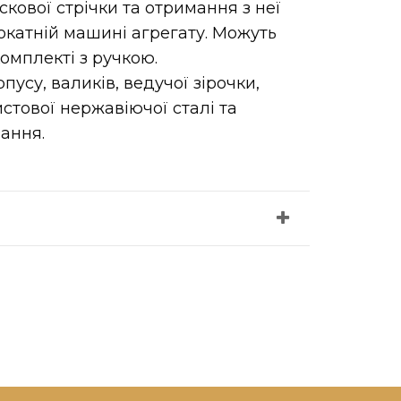
кової стрічки та отримання з неї
катній машині агрегату. Можуть
комплекті з ручкою.
усу, валиків, ведучої зірочки,
истової нержавіючої сталі та
ання.