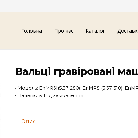
Головна
Про нас
Каталог
Доставк
Вальці гравіровані ма
• Модель: EnMRSI(5,37-280); EnMRSI(5,37-310); EnMR
• Наявність: Під замовлення
Опис