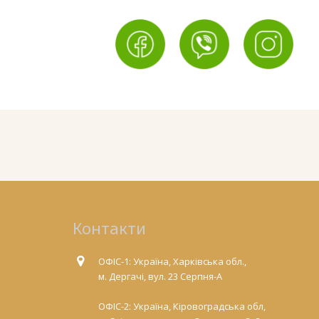
Контакти
ОФІС-1: Україна, Харківська обл.,
м. Дергачі, вул. 23 Серпня-А
ОФІС-2: Україна, Кіровоградська обл,