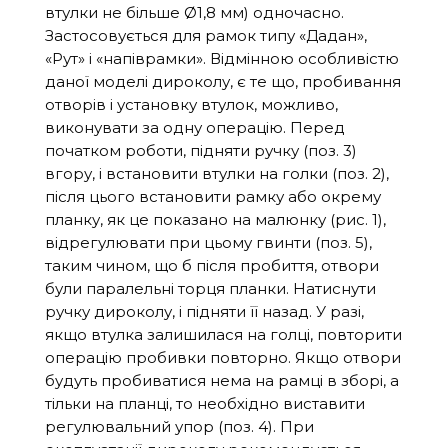
втулки не більше Ø1,8 мм) одночасно.
Застосовується для рамок типу «Дадан»,
«Рут» і «напіврамки». Відмінною особливістю
даної моделі дироколу, є те що, пробивання
отворів і установку втулок, можливо,
виконувати за одну операцію. Перед
початком роботи, підняти ручку (поз. 3)
вгору, і встановити втулки на голки (поз. 2),
після цього встановити рамку або окрему
планку, як це показано на малюнку (рис. 1),
відрегулювати при цьому гвинти (поз. 5),
таким чином, що б після пробиття, отвори
були паралельні торця планки. Натиснути
ручку дироколу, і підняти її назад. У разі,
якщо втулка залишилася на голці, повторити
операцію пробивки повторно. Якщо отвори
будуть пробиватися нема на рамці в зборі, а
тільки на планці, то необхідно виставити
регулювальний упор (поз. 4). При