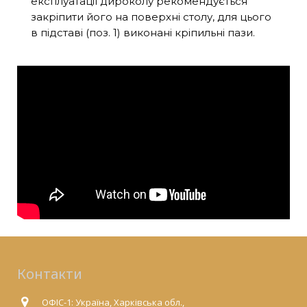
експлуатації дироколу рекомендується
закріпити його на поверхні столу, для цього
в підставі (поз. 1) виконані кріпильні пази.
Контакти
ОФІС-1: Україна, Харківська обл.,